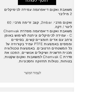
הוסף לעגלה
משאבת ואקום דיאפרגמה עמידה לכימיקלים
2 מיליבר
ואקום מרבי: 2mbar, קצב זרימה מרבי: 60
ליטר / דקה.
משאבת ואקום דיאפרגמה מסדרת Chemvak
C - עמידה לכימיקלים וניתנת לשימוש באופן
נרחב עם אדים חומציים קשים, בסיסיים
וממסים באמצעות PTFE עמיד בקורוזיה על
כל המשטחים הרטובים. באמצעות טכנולוגיה
מכנית חדשנית ושיקולים אנושיים, הפכנו את
סדרת Chemvak C למשאבות ואקום שקטות,
בטוחות, נטולות תחזוקה וחסכוניות.
לעמוד המוצר
משאבת ואקום
עוצמה-גבוהה עמידה