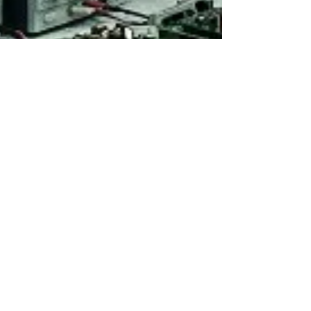
Avi Issachar
24 בפבר׳
זמן קריאה 4 דקות
בטיחות חשמל במעבדה: