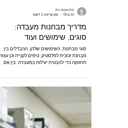
Avi Issachar
20 ביולי
זמן קריאה 3 דקות
מדריך מבחנות מעבדה:
סוגים, שימושים ועוד
סוגי מבחנות, השימושים שלהן, ההבדלים בין
מבחנת זכוכית לפלסטיק, טיפים לקנייה וכן עצות
תחזוקה כדי להבטיח יעילות במעבדה. בין אם
מדובר במבחנת זכוכית או פלסטיק, בחירת
המבחנה הנכונה תלויה בצרכים הספציפיים
שלכם כגון עמידות בטמפרטורה מסוימת, תאימ
כימית ואפשרויות שימוש חוזר. מבחנות הן כלי
חיוני במעבדות ברחבי העולם, והן משמשות
לביצוע ניסויים, טיפול בתגובות כימיות ואחסון
דגימות ביולוגיות. בין אם אתם אנשי מקצוע