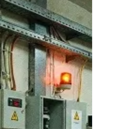
של סוגי הגלאים השונים וכיצד הם פועלים, יכול
לתרום רבות הן למציאת הגלאי הטוב ביותר
למשימה הנדרשת, והן למקסום היתרונות של
הפעלת הגלאי. הערה כללית בנושא מונה גייגר
אנשים רבים שחושבים על גילוי קרינה, נוטים
לקבץ את כל הסוגים יחד תחת המונח "מוני גייגר
זו תפישה מוטעית שנובעת בעיקר מתוכניות
טלוויזיה ומסרטים פופולריים.