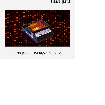
בזמן אמת
Runview אלקטרופורזה בזמן אמת
אם חשבתם שאתם מכירים את כל מה שיש 
להכיר באלקטרופורזות...תחשבו שוב Runview 
הרצה ותעוד בזמן אמת!  
- אמבט יציקה,  מתקן הרצה, ספק כוח, ושולחן 
אור במכשיר אחד.
- מאפשר תיעוד בזמן אמת, תוך כדי הרצה. 
- מאפשר עצירת ההרצה בשלב האידיאלי 