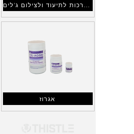
מערכות לתיעוד ולצילום ג'לים
אגרוז