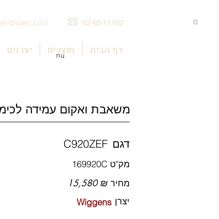
0
n-biotec.co.il
02-6511102
דף הבית
מוצרים
יצרנים
nu
משאבת ואקום עמידה לכימיכלים  Conversion
דגם
C920ZEF
מק"ט
169920C
מחיר
15,580 ₪
יצרן
Wiggens