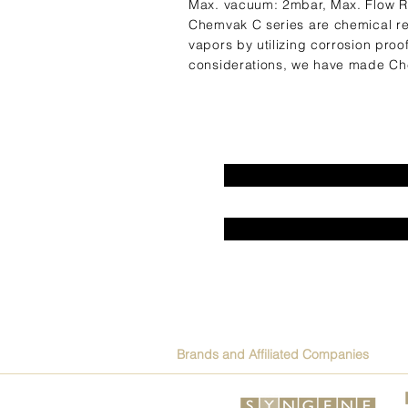
Max. vacuum: 2mbar, Max. Flow 
Chemvak C series are chemical re
vapors by utilizing corrosion pro
considerations, we have made Che
Brands and Affiliated Companies