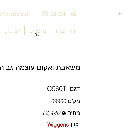
0
n-biotec.co.il
02-6511102
דף הבית
מוצרים
יצרנים
nu
משאבת ואקום עוצמה-גבוהה
דגם
C960T
מק"ט
169960
מחיר
12,440 ₪
יצרן
Wiggens