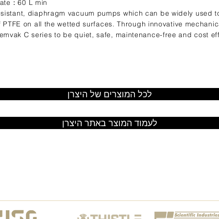
Rate：60 L min
sistant, diaphragm vacuum pumps which can be widely used to 
of PTFE on all the wetted surfaces. Through innovative mechan
mvak C series to be quiet, safe, maintenance-free and cost e
לכל המוצרים של היצרן
לעמוד המוצר באתר היצרן