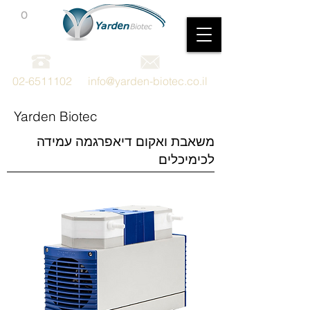
0
מכשור וציוד מדעי
02-6511102
info@yarden-biotec.co.il
Yarden Biotec
משאבת ואקום דיאפרגמה עמידה
לכימיכלים