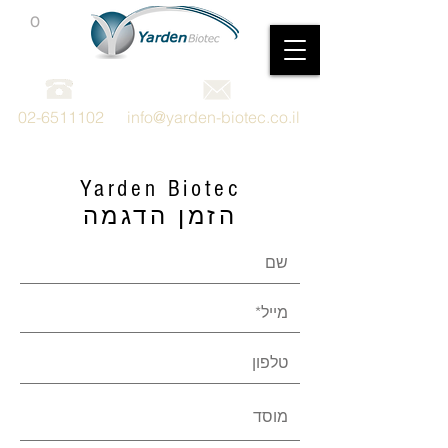
0
מכשור וציוד מדעי
02-6511102
info@yarden-biotec.co.il
Yarden Biotec
הזמן הדגמה