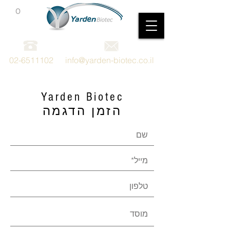
0
מכשור וציוד מדעי
02-6511102
info@yarden-biotec.co.il
Yarden Biotec
הזמן הדגמה