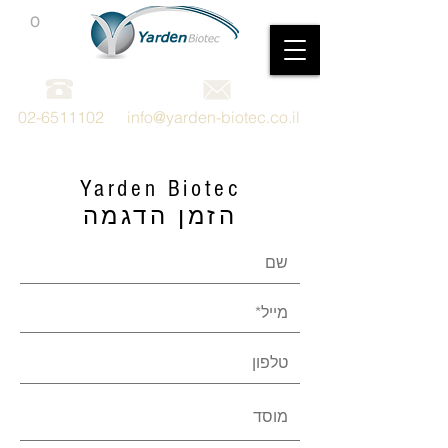
0
מכשור וציוד מדעי
02-6511102
info@yarden-biotec.co.il
Yarden Biotec
הזמן הדגמה