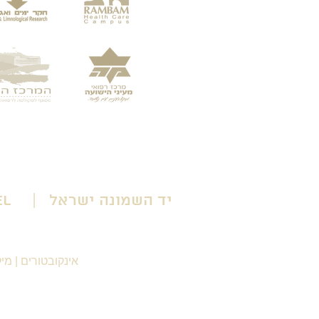
יד השמונה ישראל | Yad HaShmona Israel
אינקובטורים
|
מיק