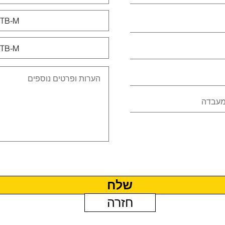
שלח
חזרה