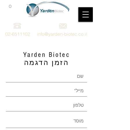
0
מכשור וציוד מדעי
02-6511102
info@yarden-biotec.co.il
Yarden Biotec
הזמן הדגמה