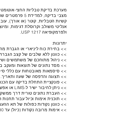
מצבי בדיקה, למדידת
קשיות הטבליות, קוטר (או אורך), עוב
ולפרמקופיאה USP 1217.
יתרונות:
>> בחירת כוח ליניארי או הגברת מהי
>> כוונון ללא שלבים של קצב הגברת 
>> ניהול מתוחכם של משתמשים ושיט
>> מסד נתונים של תוצאות ומעקב בי
>> סיסמאות מאובטחות עם כללי סי
>> תצוגה והדפסה של שעה ותאריך.
>> פונקציית התחלת בדיקה עם הכנה 
>> ניתן לחיבור ישיר ל-LIMS או אפשרויות רשת אחרות.
>> העברת נתונים טורית דרך ממשק RS-232.
>> תוכנית אימות וכיול עבור תחנות 
>> כוונון נקודות כפולות של תא הה
>> אימות מרובה נקודות (כיול) עד ​​30 או 50 ק"ג.