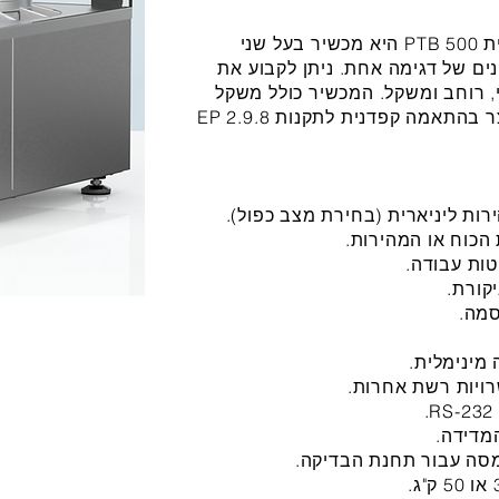
מערכת בדיקת טבליות החצי-אוטומטית PTB 500 היא מכשיר בעל שני
 5 פרמטרים שונים של דגימה אחת. ניתן לקבוע את
י, רוחב ומשקל. המכשיר כולל משקל
אנליטי משולב וקרוסלת דגימות, ומיוצר בהתאמה קפדנית לתקנות EP 2.9.8
רות ליניארית (בחירת מצב כפול).
הכוח או המהירות.
ות עבודה.
קורת.
סמה.
מינימלית.
המדידה.
עמסה עבור תחנת הבדיקה.