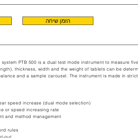
הזמן שיחה
 system PTB 500 is a dual test mode instrument to measure five
ngth), thickness, width and the weight of tablets can be deter
 balance and a sample carousel. The instrument is made in stric
.
inear speed increase (dual mode selection)
ce or speed increasing rate
ent and method management
l
rd rules
nt-out