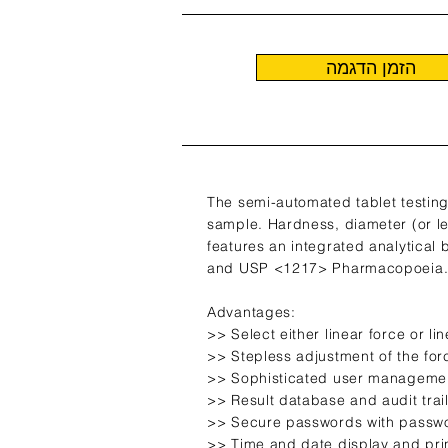
הזמן הדגמה
The semi-automated tablet testing
sample. Hardness, diameter (or le
features an integrated analytical
and USP <1217> Pharmacopoeia
Advantages:
>> Select either linear force or l
>> Stepless adjustment of the for
>> Sophisticated user managem
>> Result database and audit trai
>> Secure passwords with passwo
>> Time and date display and pri