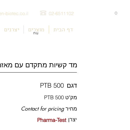
0
n-biotec.co.il
02-6511102
דף הבית
מוצרים
יצרנים
nu
מד קשיות מתקדם עם מאזניי
דגם
PTB 500
מק"ט
PTB 500
מחיר
Contact for pricing
יצרן
Pharma-Test