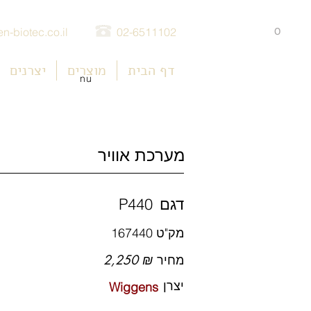
0
n-biotec.co.il
02-6511102
דף הבית
מוצרים
יצרנים
nu
מערכת אוויר
דגם
P440
מק"ט
167440
מחיר
2,250 ₪
יצרן
Wiggens