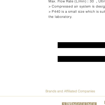
Max. Flow Rate (L/min)：30 ，Ulti
> Compressed air system is desig
> P440 is a small size which is su
the laboratory.
Brands and Affiliated Companies