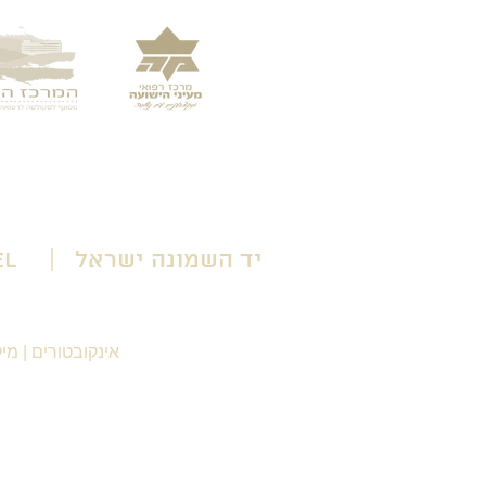
יד השמונה ישראל | Yad HaShmona Israel
אינקובטורים
|
מיק