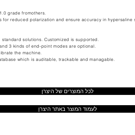
1.0 grade fromothers.
s for reduced polarization and ensure accuracy in hypersaline s
al standard solutions. Customized is supported.
and 3 kinds of end-point modes are optional.
librate the machine.
tabase which is auditable, trackable and managable.
לכל המוצרים של היצרן
לעמוד המוצר באתר היצרן