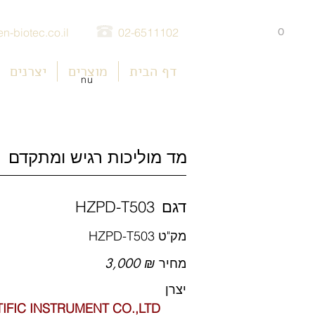
0
n-biotec.co.il
02-6511102
דף הבית
מוצרים
יצרנים
nu
מד מוליכות רגיש ומתקדם
דגם
HZPD-T503
מק"ט
HZPD-T503
מחיר
3,000 ₪
יצרן
IFIC INSTRUMENT CO.,LTD