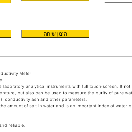
הזמן שיחה
ductivity Meter
de
ne laboratory analytical instruments with full touch-screen. It n
perature, but also can be used to measure the purity of pure wate
), conductivity ash and other parameters.
the amount of salt in water and is an important index of water pu
and reliable.