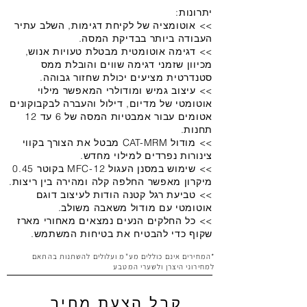
יתרונות:
>> אוטומציה של לקיחת דגימות, השלב עתיר
העבודה ביותר בבדיקת המסה.
>> דגימה אוטומטית מבטלת טעויות אנוש,
מכיוון שזמני דגימה שווים והובלת ממס
סטנדרטית מציעים יכולת שחזור גבוהה.
>> עיצוב גמיש ומודולרי המאפשר מילוי
אוטומטי של מדיום, דילול והעברה לבקבוקונים
אטומים עבור אמבטיות המסה של 6 עד 12
תחנות.
>> מודול CAT-MRM מבטל את הצורך בקווי
צינורות נפרדים למילוי מחדש.
>> שימוש במסנן העגול MFC-12 בקוטר 0.45
מיקרון מאפשר החלפה קלה ומהירה בין ריצות.
>> טביעת רגל קטנה הודות לעיצוב דוגם
אוטומטי עם מודול משאבה משולב.
>> כל החלקים הנעים נמצאים מאחורי מארז
שקוף כדי להבטיח את בטיחות המשתמש.
*המחירים אינם כוללים מע"מ ועלולים להשתנות בהתאם
למחירוני היצרן ולשערי המטבע
קבל הצעת מחיר