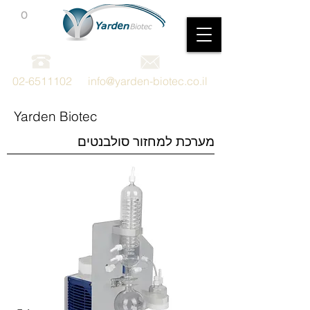
0
מכשור וציוד מדעי
02-6511102
info@yarden-biotec.co.il
Yarden Biotec
מערכת למחזור סולבנטים