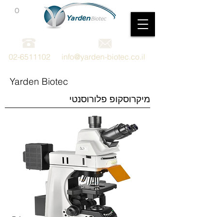
0
מכשור וציוד מדעי
02-6511102
info@yarden-biotec.co.il
Yarden Biotec
מיקרוסקופ פלורוסנטי