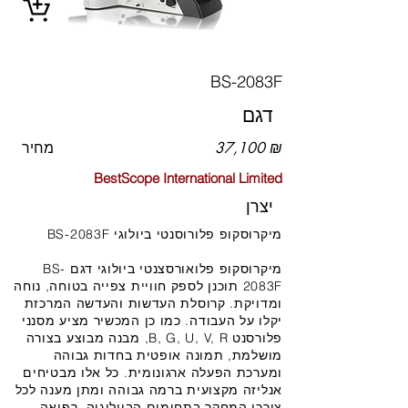
BS-2083F
דגם
37,100 ₪
מחיר
BestScope International Limited
יצרן
מיקרוסקופ פלורוסנטי ביולוגי BS-2083F
מיקרוסקופ פלואורסצנטי ביולוגי דגם BS-
2083F תוכנן לספק חוויית צפייה בטוחה, נוחה
ומדויקת. קרוסלת העדשות והעדשה המרכזת
יקלו על העבודה. כמו כן המכשיר מציע מסנני
פלורסנט B, G, U, V, R, מבנה מבוצע בצורה
מושלמת, תמונה אופטית בחדות גבוהה
ומערכת הפעלה ארגונומית. כל אלו מבטיחים
אנליזה מקצועית ברמה גבוהה ומתן מענה לכל
צורכי המחקר בתחומים הביולוגיה, רפואה,