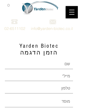
0
מכשור וציוד מדעי
02-6511102
info@yarden-biotec.co.il
Yarden Biotec
הזמן הדגמה