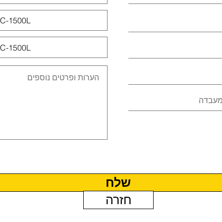
שלח
חזרה