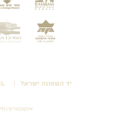
יד השמונה ישראל | Yad HaShmona Israel
אינקובטורים
|
מיק