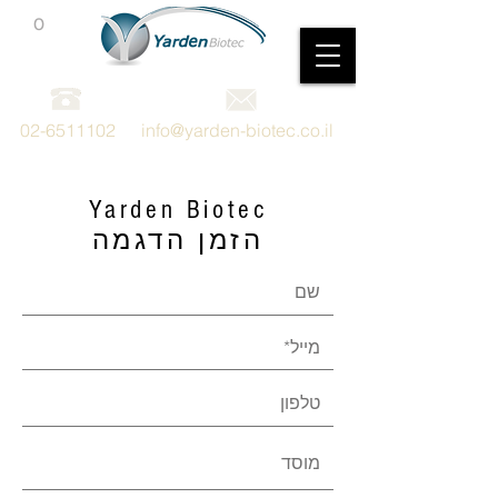
0
מכשור וציוד מדעי
02-6511102
info@yarden-biotec.co.il
Yarden Biotec
הזמן הדגמה