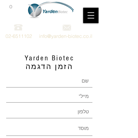
0
מכשור וציוד מדעי
02-6511102
info@yarden-biotec.co.il
Yarden Biotec
הזמן הדגמה