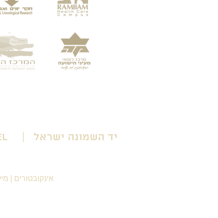
יד השמונה ישראל | Yad HaShmona Israel
אינקובטורים
|
מיק