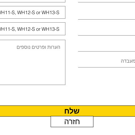
שלח
חזרה