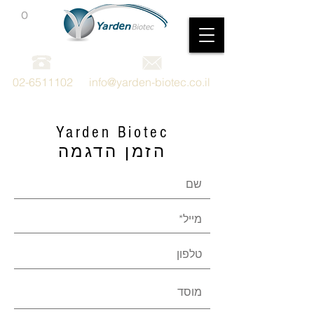
0
מכשור וציוד מדעי
02-6511102
info@yarden-biotec.co.il
Yarden Biotec
הזמן הדגמה