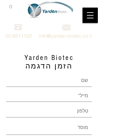
0
מכשור וציוד מדעי
02-6511102
info@yarden-biotec.co.il
Yarden Biotec
הזמן הדגמה