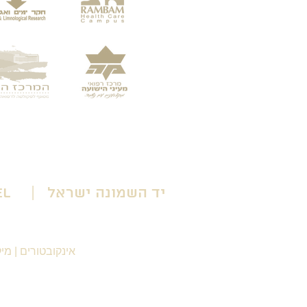
יד השמונה ישראל | Yad HaShmona Israel
אינקובטורים
|
מיק