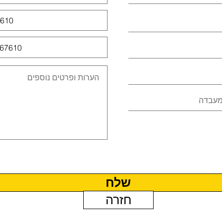
שלח
חזרה