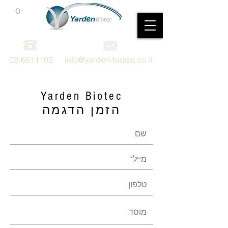
0
מכשור וציוד מדעי
02-6511102
info@yarden-biotec.co.il
Yarden Biotec
הזמן הדגמה