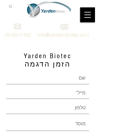
0
מכשור וציוד מדעי
02-6511102
info@yarden-biotec.co.il
Yarden Biotec
הזמן הדגמה