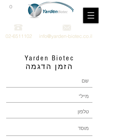
0
מכשור וציוד מדעי
02-6511102
info@yarden-biotec.co.il
Yarden Biotec
הזמן הדגמה