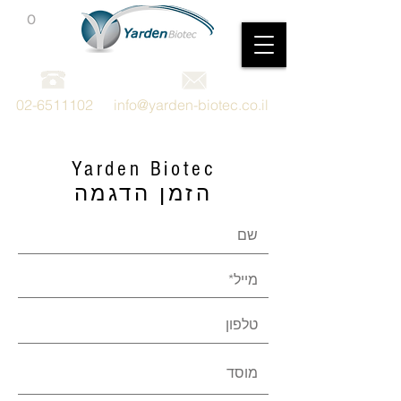
0
מכשור וציוד מדעי
02-6511102
info@yarden-biotec.co.il
Yarden Biotec
הזמן הדגמה