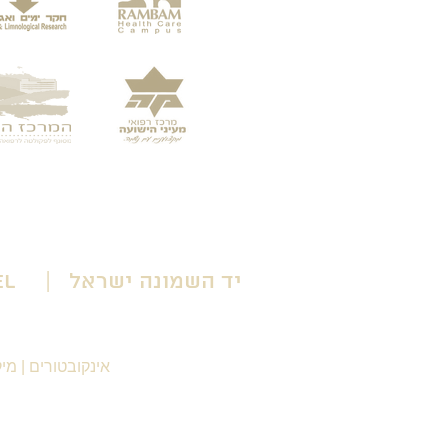
יד השמונה ישראל | Yad HaShmona Israel
אינקובטורים
|
מיק