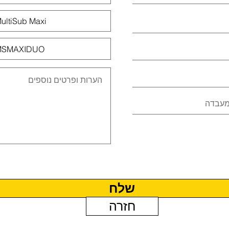
שלח
חזרה