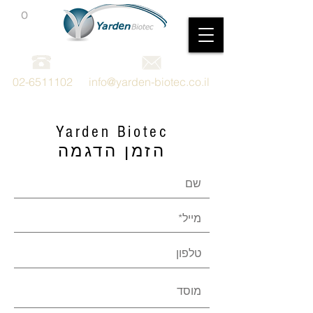
0
מכשור וציוד מדעי
02-6511102
info@yarden-biotec.co.il
Yarden Biotec
הזמן הדגמה