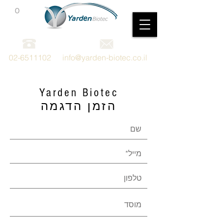
0
מכשור וציוד מדעי
02-6511102
info@yarden-biotec.co.il
Yarden Biotec
הזמן הדגמה