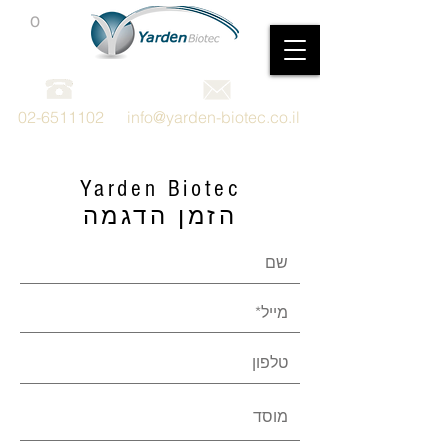
0
מכשור וציוד מדעי
02-6511102
info@yarden-biotec.co.il
Yarden Biotec
הזמן הדגמה