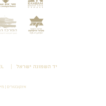
יד השמונה ישראל | Yad HaShmona Israel
אינקובטורים
|
מיק