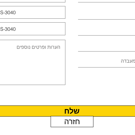
שלח
חזרה