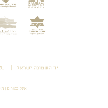
יד השמונה ישראל | Yad HaShmona Israel
אינקובטורים
|
מיק