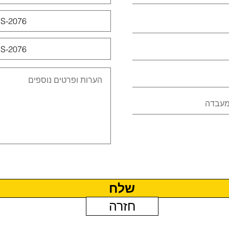
שלח
חזרה