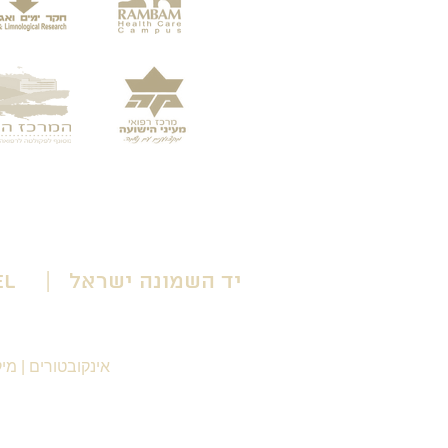
יד השמונה ישראל | Yad HaShmona Israel
אינקובטורים
|
מיק