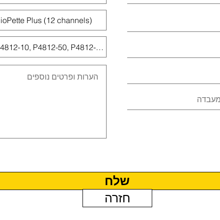
שלח
חזרה