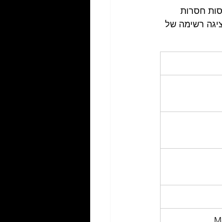
סות חסרות 
שוער. הטבלה שלהלן מציגה רשימה של 
M