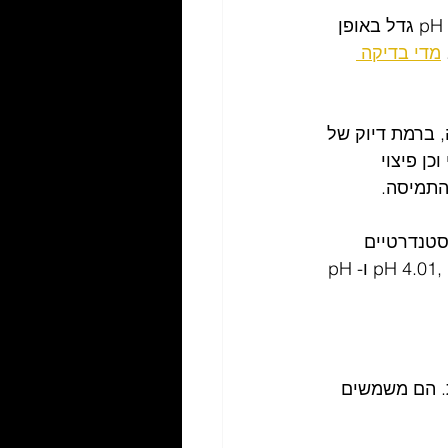
 - בשנים האחרונות, הביקוש למדידת pH גדל באופן 
מדי בדיקה 
, ברמת דיוק של 
טי וכן פיצוי 
התמיסה.
סטנדרטיים 
(הנקראות לעיתים תמיסות בופר או תמיסות מגן). סטנדרטים אופייניים הם pH 4.01, pH 7.01 ו-pH 
יסות בעלות צבע אופייני ברמות pH מסוימות. הם משמשים 