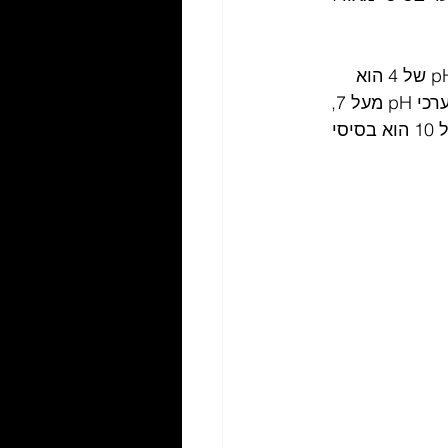
. לדוגמה, pH של 4 הוא 
חומצי פי עשרה מ-pH של 5 ופי מאה (10x10) יותר חומצי מ-pH של 6. זה נכון לגבי ערכי pH מעל 7, 
שכל אחד מהם בסיסי פי עשרה מהערך השלם הנמוך הבא. דוגמה לכך היא ש-pH של 10 הוא בסיסי 