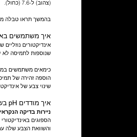
(צהוב) ל-7.6 (כחול).
בהמשך תראו טבלה מלאה של אינ
איך משתמשים באינ
שנוספות לתמיסה לא ידועה, י
כימאים משתמשים במדד pH בהליך מעבדתי נפוץ 
הוספה זהירה של תמיסה 
שינוי צבע של אינדיקטור pH, המעורבב עם התמיסה הלא י
איך מודדים pH בשיטות נוספות?
ניירות בדיקה הנקראים
והשוואת הצבע שלה עם 