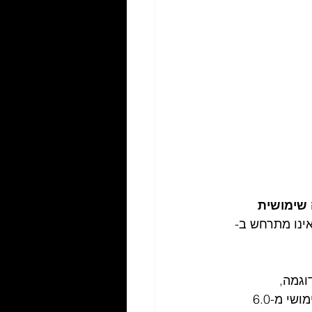
 שימושית 
אינו מתרחש ב-
 על ידי טווח pH שימושי. לדוגמה, 
פנולפתלאין משתנה מחסר צבע ב-8.0 לוורוד ב-10.0. לברומתימול כחול יש טווח שימושי מ-6.0 