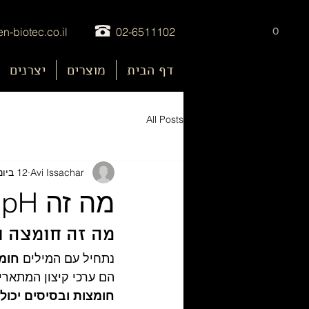
0
n-biotec.co.il
02-6511102
דף הבית
מוצרים
יצרנים
nu
All Posts
Avi Issachar
12 ביוני 2025
מה זה pH - מדריך להבנת חומצה מול בסיס
מה זה חומצה ו
נתחיל עם המילים 
חומצ
הם ערכי קיצון המתאר
חומצות ובסיסים יכו