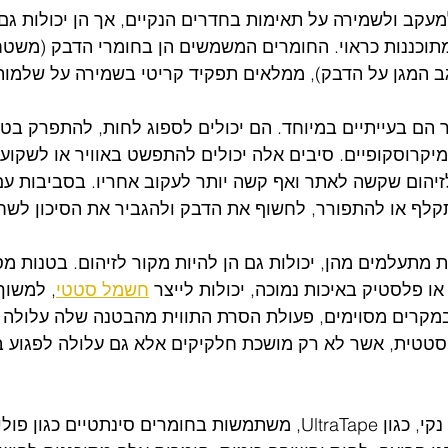
, למעקב ולשמירה על תאימות בחדרים הנקיים, אך הן יכולות גם
 מתוכננות כראוי. החומרים המשמשים הן בחומרי הדבק (משט
הגב המגן על הדבק), ממלאים תפקיד קריטי בשמירה על שלמות
ר הם בעייתיים במיוחד. הם יכולים לספוג לחות, להתפרק בט
מיקרוסקופיים. סיבים אלה יכולים להתפשט באוויר או לשקוע
זיהום שקשה לאתר ואף קשה יותר לעקוב אחריו. בסביבות עם
התקלף או להתפורר, לחשוף את הדבק ולהגביר את הסיכון לשח
 מתעלמים מהן, יכולות גם הן להיות מקור לזיהום. בטנות מס
ו פלסטיק באיכות נמוכה, יכולות לייצר 
חשמל סטטי
, למשוך
במקרים מסוימים, פעולת הסרת התווית מהבטנה שלה עלולה ל
טטית, אשר לא רק מושכת חלקיקים אלא גם עלולה לפגוע ב
תוויות המיועדות לחדר נקי, כגון UltraTape, משתמשות בחומרים סינתטיים כ