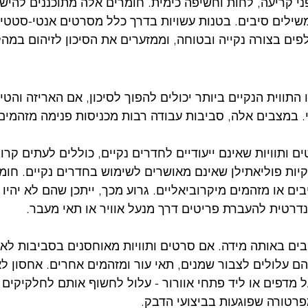
ני קריעה, לחות וחשיפה כימית. חומרים אלה מתוכננים להישא
משילים סיבים. בטנות עשויות בדרך כלל מסרטים אנטי-סטטיים
ים בצורה נקייה ובטוחה, וממזערים את הסיכון לזיהום במהל
תווית הנקיים ביותר יכולים להפוך לסיכון, אם האריזה והטי
. במצבים אלה, סביבות עבודה רבות מכניסות פנימה מזהמים
ם ותוויות שאינם ייעודיים לחדרים נקיים, כוללים לעתים קרו
 שקיות פוליאתילן שאינם מאושרים לשימוש בחדרים נקיים. חומ
ם או מזהמים מיקרוביאליים. גרוע מכך, ייתכן שהם לא יהיו 
נדרטית להעברת פריטים דרך מנעל אוויר או תאי מעבר.
ובים באותה מידה. אם סרטים ותוויות מאוחסנים בסביבות לא 
 עלולים לצבור שמנים, תאי עור ומזהמים אחרים. אחסון לא נכ
ל מדפים או ליד פתחי אוורור - עלול לחשוף אותם לחלקיקים 
מפרטורה שפוגעות בביצועי הדבק.