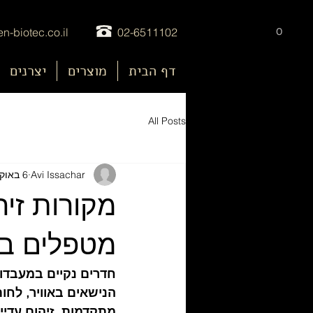
0
n-biotec.co.il
02-6511102
דף הבית
מוצרים
יצרנים
nu
All Posts
Avi Issachar
6 באוק׳ 2025
מקורות זיה
מטפלים ב
חדרים נקיים במעבדות
הנישאים באוויר, לחות
מתקדמות, זיהום עדיין