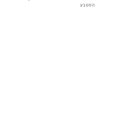
המטבע
< קישור לאתר היצרן
Brands and Affiliated Companies