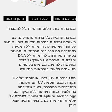
דבר עם מומחה
קבל הצעה
הזמן הדגמה
מערכת תיעוד, צילום והדמיית ג'ל למעבדה
מערכת הדמיית ג'ל ברמת מתחילים, עם
ביצועים ותכונות בטיחות יוצאות דופן. אומגה
פלואור היא מערכת הדמיית ג'ל המגיעה
כסטנדרט עם הרכיבים הבסיסיים ותכונות
בטיחות מיוחדות, להדמיית ג'ל DNA
וחלבונים. מגירת UV באורך גל בודד
מאפשרת להימנע משימוש בכיסויים
מגושמים על גבי קופסאות התאורה.
מתג בטיחות UV, כיבוי אוטומטי של UV
ונקודת מבט חוסמת UV הם תכונות
סטנדרטיות במערכת, בעוד שמצלמה
ברזולוציה גבוהה ועדשה ללא מיקוד עם
SmartCapture Technology™ שומרת על
שלמות הדגימות עם ביצועי הדמיה יוצאי
דופן.