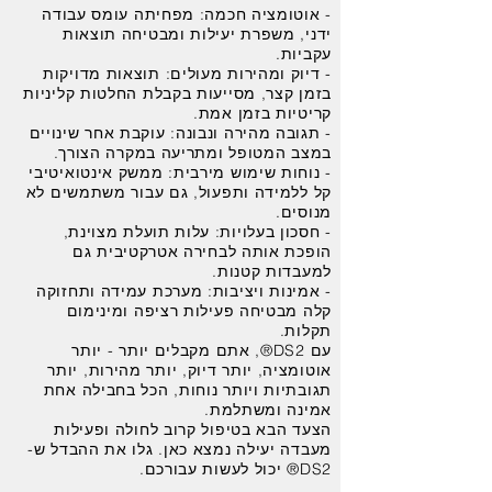
- אוטומציה חכמה: מפחיתה עומס עבודה
ידני, משפרת יעילות ומבטיחה תוצאות
עקביות.
- דיוק ומהירות מעולים: תוצאות מדויקות
בזמן קצר, מסייעות בקבלת החלטות קליניות
קריטיות בזמן אמת.
- תגובה מהירה ונבונה: עוקבת אחר שינויים
במצב המטופל ומתריעה במקרה הצורך.
- נוחות שימוש מירבית: ממשק אינטואיטיבי
קל ללמידה ותפעול, גם עבור משתמשים לא
מנוסים.
- חסכון בעלויות: עלות תועלת מצוינת,
הופכת אותה לבחירה אטרקטיבית גם
למעבדות קטנות.
- אמינות ויציבות: מערכת עמידה ותחזוקה
קלה מבטיחה פעילות רציפה ומינימום
תקלות.
עם DS2®, אתם מקבלים יותר - יותר
אוטומציה, יותר דיוק, יותר מהירות, יותר
תגובתיות ויותר נוחות, הכל בחבילה אחת
אמינה ומשתלמת.
הצעד הבא בטיפול קרוב לחולה ופעילות
מעבדה יעילה נמצא כאן. גלו את ההבדל ש-
DS2® יכול לעשות עבורכם.