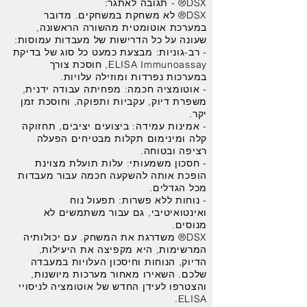
DSX® - תגובה לאתגר:
DSX® לא משחקת במשחקים. מדובר
במערכת אוטומטית מהשורה הראשונה,
שעונה על כל הדרישות של מעבדות עמוסות:
- רב-גוניות: מבצעת כמעט כל סוג של בדיקת
ELISA Immunoassay, חוסכת צורך
במערכות נפרדות ומוזילה עלויות.
- אוטומציה חכמה: מפחיתה עבודה ידנית,
משפרת דיוק, עקביות ותפוקה, וחוסכת זמן
יקר.
- אמינות עמידה: ביצועים יציבים, תחזוקה
קלה ומינימום תקלות מבטיחים הפעלה
רציפה ובטוחה.
- חסכון משמעותי: עלות תועלת מצוינת
הופכת אותה להשקעה חכמה עבור מעבדות
מכל הגדלים.
- נוחות ללא פשרות: תפעול נוח
ואינטואיטיבי, גם עבור משתמשים לא
מנוסים.
DSX® משדרגת את המשחק. עם יכולותיה
המרשימות, היא מקפיצה את היעילות,
הדיוק, הנוחות וחיסכון העלויות במעבדה
שלכם. השאירו מאחור מערכות מיושנות,
והצטרפו לעידן החדש של אוטומציה לניסויי
ELISA.