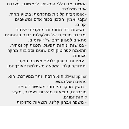
המשנה את כללי המשחק. לראשונה, מערכת
אחת משלבת:
- אוטומציה קלינית מתקדמת: ביצוע מהיר,
עקבי ואמין, חסכון בכוח אדם ומשאבים
יקרים.
- רגישות ורב-תחומיות מחקרית: איתור
ומדידה מדויקת של מולקולות רבות בו-זמנית,
מתאים למגוון רחב של יישומים.
- גמישות ונוחות תפעול: תכנות קל ומהיר,
התאמה לפרוטוקולים שונים וסביבות מחקר
מגוונות.
- עמידות וחסכון כלכלי: מערכת חזקה
ותחזוקה קלה, השקעה משתלמת לאורך זמן.
Multiplier® הוא הרבה יותר ממערכת. הוא
מהפכה של ממש:
- מאיץ מחקר ופיתוח: מאפשר ניסויים
מורכבים, תוצאות מהירות ויעילות, מקצר
לוחות זמנים.
- משפר אבחון קליני: תוצאות מדויקות
ומהירות, תמיכה בקבלת החלטות קריטיות,
שיפור בטיחות ואיכות טיפול.
- מחסיר מורכבות: נוחות תפעול
ואינטואיטיביות, מפחית לומידה ותלות
במומחים.