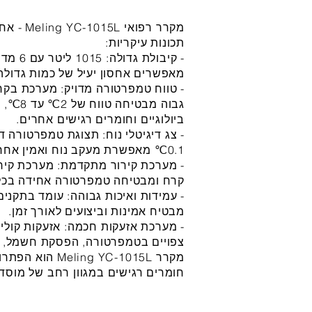
מקרר רפואי Meling YC-1015L - אחסון בטוח ויעיל לחומרים רגישים
תכונות עיקריות:
- קיבול
מאפשרים אחסון יעיל של כמות גדולה
- טווח טמפרטורה מדויק: מערכת בק
גבוה מב
ביולוגיים וחומרים רגישים אחרים.
0.1℃ מאפשרת מעקב נוח ואמין אחר הטמפרטורה במקרר.
- מערכת קירור מתקדמת: מערכת קירו
קרח ומבטיחה טמפרטורה אחידה בכל
- עמידות ואיכות גבוהה: עומד בתקני
מבטיח אמינות וביצועים לאורך זמן.
- מערכת אזעקות חכמה: אזעקות קוליות
צפויים בטמפרטורה, הפסקת חשמל, ד
מקרר ng YC-1015L
חומרים רגישים במגוון רחב של מוסדו