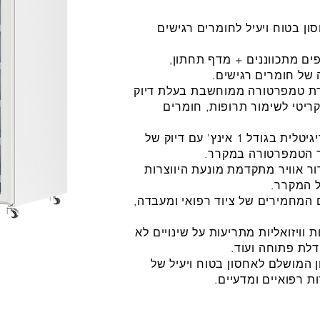
ת גדולה: 1015 ליטר עם 6 מדפים מתכווננים + מדף תחתון,
 של חומרים רגישים.
רת טמפרטורה ממוחשבת בעלת דיוק
טיחה טווח של 2℃ עד 8℃, קריטי לשימור תרופות, חומרים
- צג דיגיטלי נוח: תצוגת טמפרטורה דיגיטלית בגודל 1 אינץ' עם דיוק של
ר אוויר מתקדמת מונעת היווצרות
 המקרר.
ם המחמירים של ציוד רפואי ומעבדה,
 וויזואליות מתריעות על שינויים לא
לת פתוחה ועוד.
Meli הוא הפתרון המושלם לאחסון בטוח ויעיל של
ת רפואיים ומדעיים.