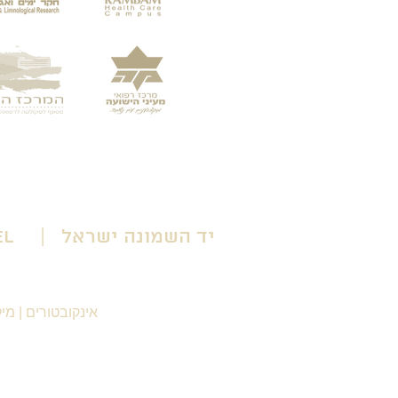
יד השמונה ישראל | Yad HaShmona Israel
אינקובטורים
|
מיק