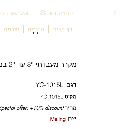
0
n-biotec.co.il
02-6511102
דף הבית
מוצרים
יצרנים
nu
מקרר מעבדתי 8° עד 2° בנפח 1015 ליטר
דגם
YC-1015L
מק"ט
YC-1015L
מחיר
ecial offer: +10% discount
יצרן
Meling