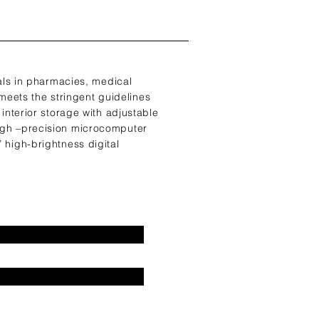
als in pharmacies, medical
d meets the stringent guidelines
nterior storage with adjustable
 high –precision microcomputer
high-brightness digital