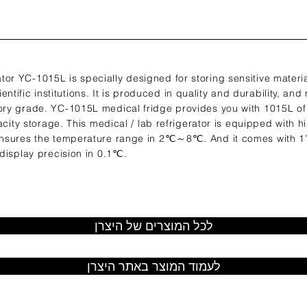
r YC-1015L is specially designed for storing sensitive materi
cientific institutions. It is produced in quality and durability, an
y grade. YC-1015L medical fridge provides you with 1015L of i
acity storage. This medical / lab refrigerator is equipped with
nsures the temperature range in 2℃～8℃. And it comes with 1” 
display precision in 0.1℃.
לכל המוצרים של היצרן
לעמוד המוצר באתר היצרן