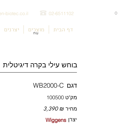
0
n-biotec.co.il
02-6511102
דף הבית
מוצרים
יצרנים
nu
בוחש עילי בקרה דיגיטלית
דגם
WB2000-C
מק"ט
100500
מחיר
3,390 ₪
יצרן
Wiggens