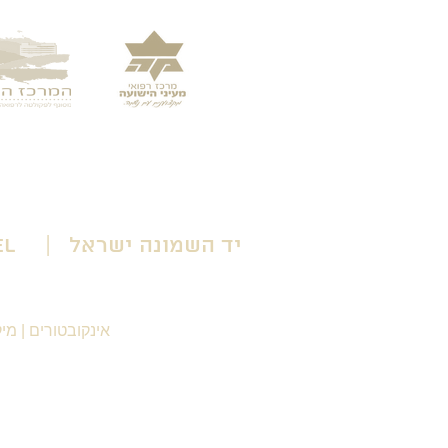
יד השמונה ישראל | Yad HaShmona Israel
אינקובטורים
|
מיק