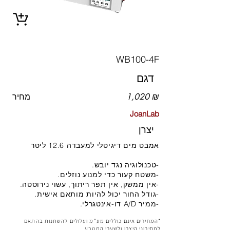
WB100-4F
דגם
1,020 ₪
מחיר
JoanLab
יצרן
אמבט מים דיגיטלי למעבדה 12.6 ליטר
-טכנולוגיה נגד יובש.
-משטח קעור כדי למנוע נוזלים.
-אין ממשק, אין תפר ריתוך, עשוי נירוסטה.
-גודל החור יכול להיות מותאם אישית.
-ממיר A/D דו-אינטגרלי.
*המחירים אינם כוללים מע"מ ועלולים להשתנות בהתאם
למחירוני היצרן ולשערי המטבע