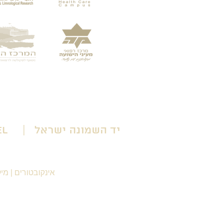
יד השמונה ישראל | Yad HaShmona Israel
אינקובטורים
|
מיק