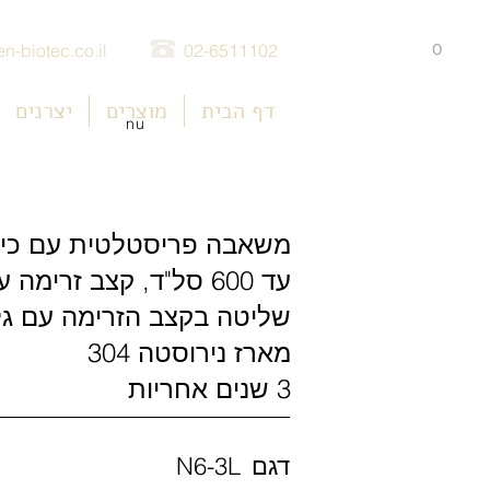
0
n-biotec.co.il
02-6511102
דף הבית
מוצרים
יצרנים
nu
משאבה פריסטלטית עם כיול 
עד 600 סל"ד, קצב זרימה עד 3.6 ליטר/דקה
שליטה בקצב הזרימה עם גל
מארז נירוסטה 304
3 שנים אחריות
דגם
N6-3L