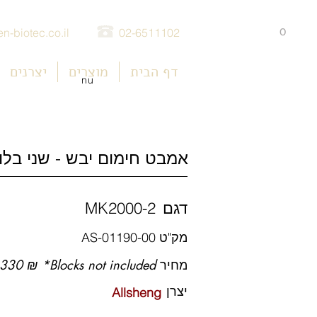
0
n-biotec.co.il
02-6511102
דף הבית
מוצרים
יצרנים
nu
אמבט חימום יבש - שני בלו
דגם
MK2000-2
מק"ט
AS-01190-00
מחיר
330 ₪ *Blocks not included
יצרן
Allsheng