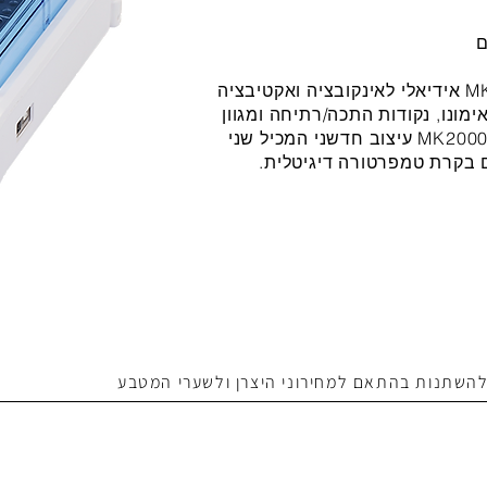
אינקובטור אמבט יבש מסדרת MK2000 אידיאלי לאינקובציה ואקטיבציה
ימונו, נקודות התכה/רתיחה ומגוון
רחב של תהליכי מעבדה אחרים. ל MK2000-2 עיצוב חדשני המכיל שני
 בקרת טמפרטורה דיגיטלית.
 להשתנות בהתאם למחירוני היצרן ולשערי המטבע