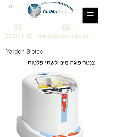
0
מכשור וציוד מדעי
02-6511102
info@yarden-biotec.co.il
Yarden Biotec
צנטריפוגה מיני לשתי פלטות