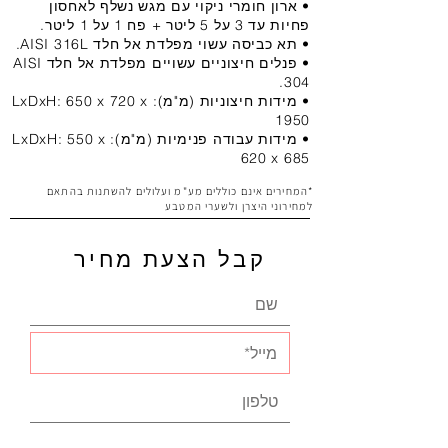
• ארון חומרי ניקוי עם מגש נשלף לאחסון
פחיות עד 3 על 5 ליטר + פח 1 על 1 ליטר.
• תא כביסה עשוי מפלדת אל חלד AISI 316L.
• פנלים חיצוניים עשויים מפלדת אל חלד AISI
304.
• מידות חיצוניות (מ"מ): LxDxH: 650 x 720 x
1950
• מידות עבודה פנימיות (מ"מ): LxDxH: 550 x
620 x 685
*המחירים אינם כוללים מע"מ ועלולים להשתנות בהתאם
למחירוני היצרן ולשערי המטבע
קבל הצעת מחיר