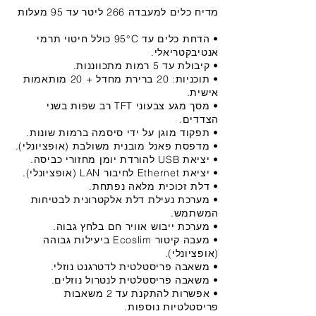
מדיח כלים למעבדה 266 ליטר עד 95 מעלות
• הדחת כלים עד 95°C כולל חיטוי תרמי
אנטיבקטריאלי.
• קיבולת עד 5 רמות מתכווננות.
• תוכניות: 20 ברירת מחדל + 20 מותאמות
אישית.
• מסך מגע צבעוני TFT רב שפות בשני
הצדדים.
• תפקוד מוגן על ידי סיסמה ברמות שונות.
• מדפסת פאנל מובנית משולבת (אופציונלי).
• יציאת USB להורדת יומן מחזורי כביסה.
• יציאת Ethernet לחיבור LAN (אופציונלי).
• דלת זכוכית מלאה נפתחת.
• מערכת נעילת דלת אלקטרונית לבטיחות
המשתמש.
• מערכת ייבוש אוויר חם בלחץ גבוה.
• מעבה קיטור Ecoslim ביעילות גבוהה
(אופציונלי).
• משאבה פריסטלטית לדטרגנט נוזלי.
• משאבה פריסטלטית לנטרול נוזלים.
• אפשרות להתקנת עד 2 משאבות
פריסטלטיות נוספות.