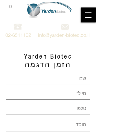
0
מכשור וציוד מדעי
02-6511102
info@yarden-biotec.co.il
Yarden Biotec
הזמן הדגמה