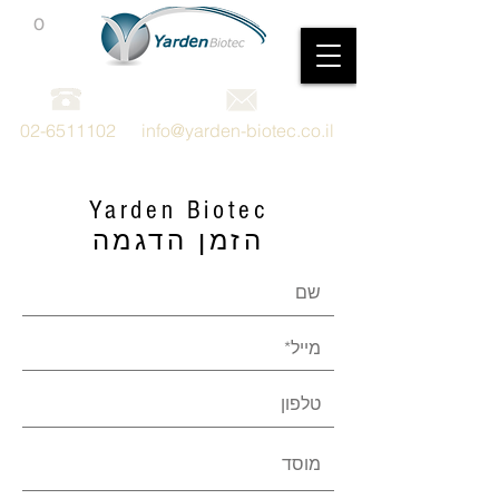
0
מכשור וציוד מדעי
02-6511102
info@yarden-biotec.co.il
Yarden Biotec
הזמן הדגמה